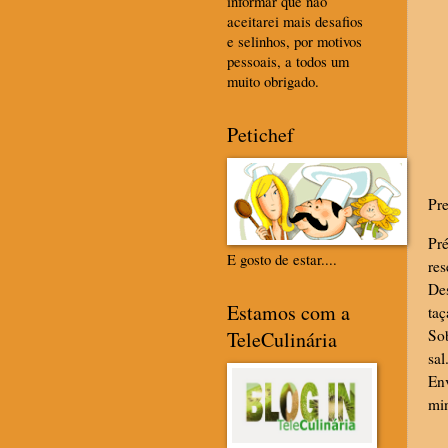
informar que não
aceitarei mais desafios
e selinhos, por motivos
pessoais, a todos um
muito obrigado.
Petichef
Pre
Pr
E gosto de estar....
res
De
Estamos com a
taç
Sob
TeleCulinária
sal
Env
min