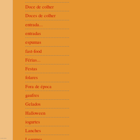
Doce de colher
Doces de colher
entrada...
entradas
espumas
fast-food
Férias...
Festas
folares
Fora de época
gaufres
Gelados
Halloween
iogurtes
Lanches
Legumes