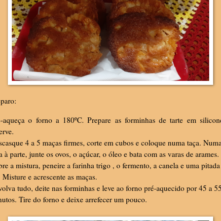
paro:
é-aqueça o forno a 180ºC. Prepare as forminhas de tarte em silico
erve.
scasque 4 a 5 maças firmes, corte em cubos e coloque numa taça. Num
a à parte, junte os ovos, o açúcar, o óleo e bata com as varas de arames
re a mistura, peneire a farinha trigo , o fermento, a canela e uma pitada
. Misture e acrescente as maças.
olva tudo, deite nas forminhas e leve ao forno pré-aquecido por 45 a 5
utos. Tire do forno e deixe arrefecer um pouco.