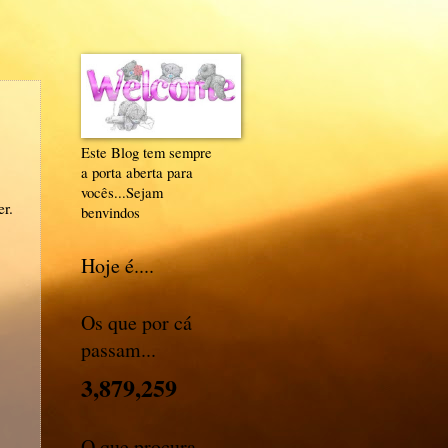
Este Blog tem sempre
a porta aberta para
vocês...Sejam
er.
benvindos
Hoje é....
Os que por cá
passam...
3,879,259
O que procura