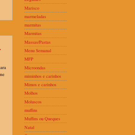
Marisco
marmeladas
marmitas
Marmitas
Massas/Pastas
.
Menu Semanal
MFP
para
Microondas
arne
miminhos e carinhos
Mimos e carinhos
Molhos
Moluscos
muffins
Muffins ou Queques
Natal