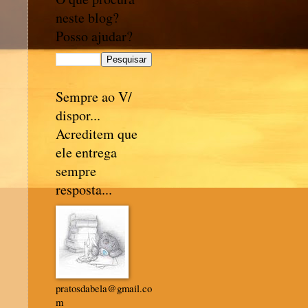
neste blog?
Posso ajudar?
Sempre ao V/
dispor...
Acreditem que
ele entrega
sempre
resposta...
pratosdabela@gmail.co
m