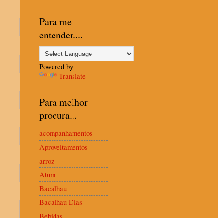
Para me
entender....
Powered by
Translate
Para melhor
procura...
acompanhamentos
Aproveitamentos
arroz
Atum
Bacalhau
Bacalhau Dias
Bebidas