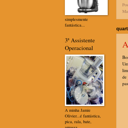
Pos
Ma
simplesmente
fantástica...
quart
3ª Assistente
A
Operacional
Bo
Um 
lim
de 
pas
A minha Jamie
Olivier...é fantástica,
pica, rala, bate,
amassa....