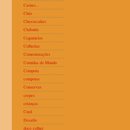
Carnes...
Chás
Cheesecakes
Clafoutis
Cogumelos
Colheitas
Comemorações
Comidas do Mundo
Compota
compotas
Conservas
crepes
crianças
Curd
Desafio
doce colher