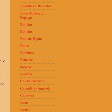
Bolachas e Biscoitos
Bolas Folares e
Fogaças
Bolinho
Bolinhos
Bolo de Fogão
Bolos
Bombons
Brioches
ne
e
brownie
a
cabazes
.
Caldos caseiros
 de
Calendário Agrícola
Carnaval
5
carne
carnes