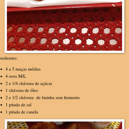
redientes:
4 a 5 maças médias
4 ovos M/L
2 e 1/4 chávena de açúcar
1 chávena de óleo
2 e 1/2 chávena de farinha sem fermento
1 pitada de sal
1 pitada de canela