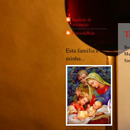
sexta
Anabela de
Assunção
T
PratosdaBela
Bo
Esta familia e a
Mai
minha...
Sim
recebe-vos de braços