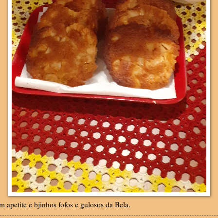
 apetite e bjinhos fofos e gulosos da Bela.