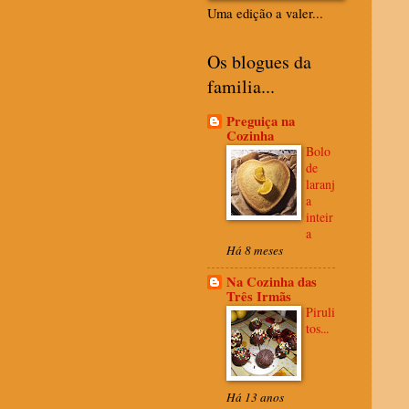
Uma edição a valer...
Os blogues da
familia...
Preguiça na
Cozinha
Bolo
de
laranj
a
inteir
a
Há 8 meses
Na Cozinha das
Três Irmãs
Piruli
tos...
Há 13 anos