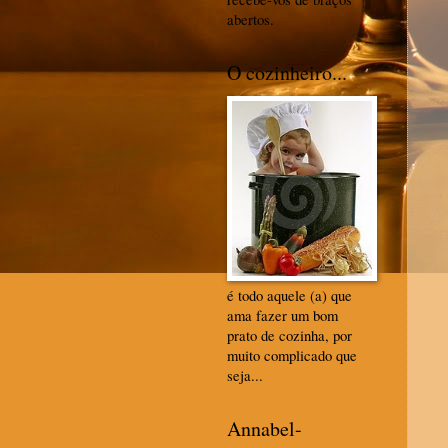
abertos.
O cozinheiro...
é todo aquele (a) que
ama fazer um bom
prato de cozinha, por
muito complicado que
seja...
Annabel-